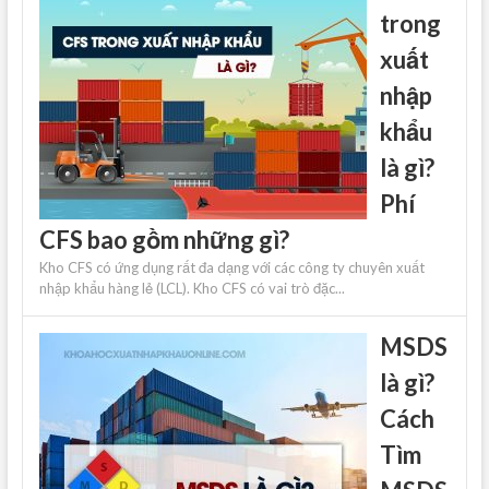
trong
xuất
nhập
khẩu
là gì?
Phí
CFS bao gồm những gì?
Kho CFS có ứng dụng rất đa dạng với các công ty chuyên xuất
nhập khẩu hàng lẻ (LCL). Kho CFS có vai trò đặc...
MSDS
là gì?
Cách
Tìm