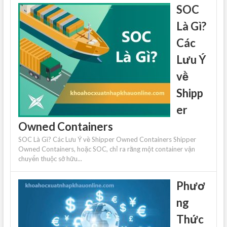
SOC
Là Gì?
Các
Lưu Ý
về
Shipp
er
Owned Containers
SOC Là Gì? Các Lưu Ý về Shipper Owned Containers Shipper
Owned Containers, hoặc SOC, chỉ ra rằng một container vận
chuyển thuộc sở hữu...
Phươ
ng
Thức