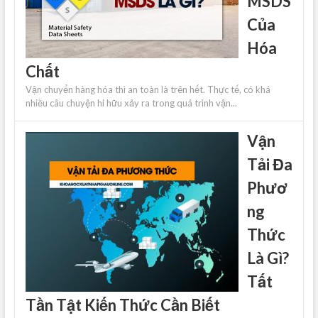
MSDS
Của
Hóa
Chất
Vận chuyển hàng hóa thì an toàn là trên hết. Thực tế, có khá
nhiều câu chuyện hi hữu xảy ra trong quá trình vận...
Vận
Tải Đa
Phươ
ng
Thức
Là Gì?
Tất
Tần Tật Kiến Thức Cần Biết