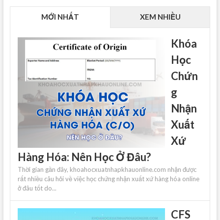
MỚI NHẤT
XEM NHIỀU
Khóa
Học
Chứn
g
Nhận
Xuất
Xứ
Hàng Hóa: Nên Học Ở Đâu?
Thời gian gần đây, khoahocxuatnhapkhauonline.com nhận được
rất nhiều câu hỏi về việc học chứng nhận xuất xứ hàng hóa online
ở đâu tốt do...
CFS