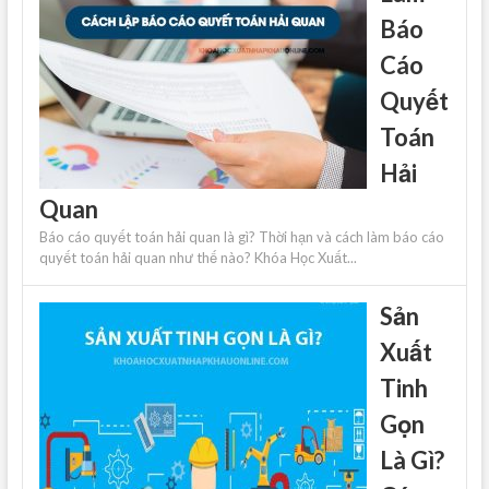
Báo
Cáo
Quyết
Toán
Hải
Quan
Báo cáo quyết toán hải quan là gì? Thời hạn và cách làm báo cáo
quyết toán hải quan như thế nào? Khóa Học Xuất...
Sản
Xuất
Tinh
Gọn
Là Gì?