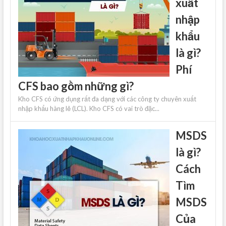
xuất
nhập
khẩu
là gì?
Phí
CFS bao gồm những gì?
Kho CFS có ứng dụng rất đa dạng với các công ty chuyên xuất
nhập khẩu hàng lẻ (LCL). Kho CFS có vai trò đặc...
MSDS
là gì?
Cách
Tìm
MSDS
Của