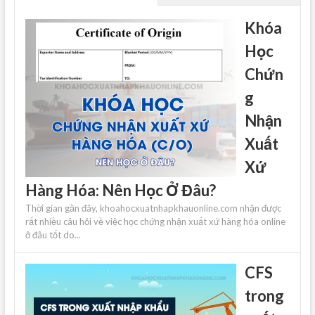
Khóa
Học
Chứn
g
Nhận
Xuất
Xứ
Hàng Hóa: Nên Học Ở Đâu?
Thời gian gần đây, khoahocxuatnhapkhauonline.com nhận được
rất nhiều câu hỏi về việc học chứng nhận xuất xứ hàng hóa online
ở đâu tốt do...
CFS
trong