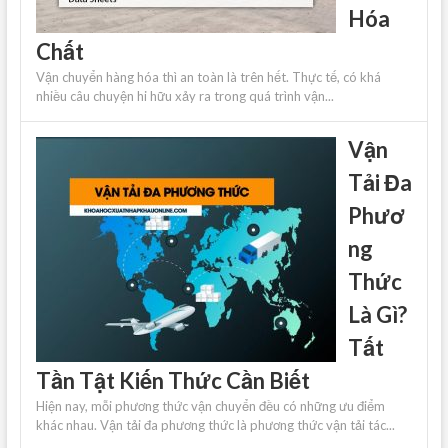
Hóa
Chất
Vận chuyển hàng hóa thì an toàn là trên hết. Thực tế, có khá
nhiều câu chuyện hi hữu xảy ra trong quá trình vận...
Vận
Tải Đa
Phươ
ng
Thức
Là Gì?
Tất
Tần Tật Kiến Thức Cần Biết
Hiện nay, mỗi phương thức vận chuyển đều có những ưu điểm
khác nhau. Vận tải đa phương thức là phương thức vận tải tác...