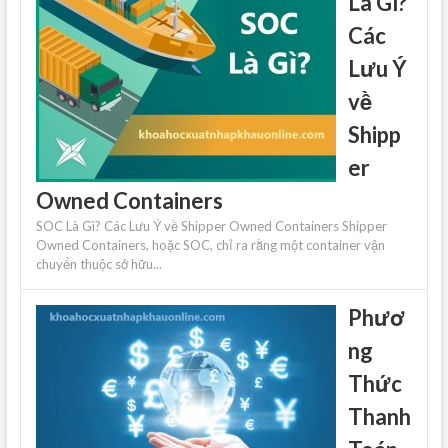
Là Gì?
Các
Lưu Ý
về
Shipp
er
Owned Containers
SOC Là Gì? Các Lưu Ý về Shipper Owned Containers Shipper
Owned Containers, hoặc SOC, chỉ ra rằng một container vận
chuyển thuộc sở hữu...
Phươ
ng
Thức
Thanh