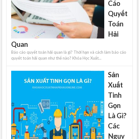
Cáo
Quyết
Toán
Hải
Quan
Báo cáo quyết toán hải quan là gì? Thời hạn và cách làm báo cáo
quyết toán hải quan như thế nào? Khóa Học Xuất...
Sản
Xuất
Tinh
Gọn
Là Gì?
Các
Nguy