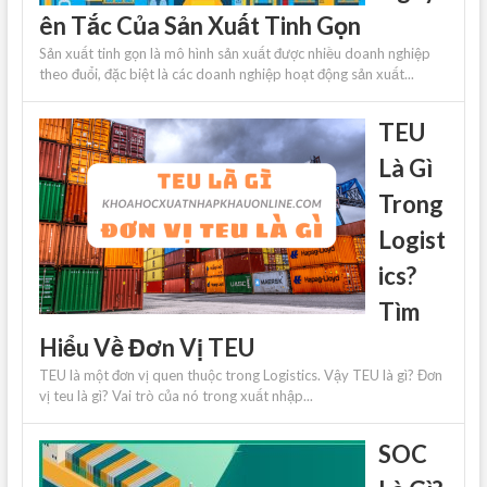
ên Tắc Của Sản Xuất Tinh Gọn
Sản xuất tinh gọn là mô hình sản xuất được nhiều doanh nghiệp
theo đuổi, đặc biệt là các doanh nghiệp hoạt động sản xuất...
TEU
Là Gì
Trong
Logist
ics?
Tìm
Hiểu Về Đơn Vị TEU
TEU là một đơn vị quen thuộc trong Logistics. Vậy TEU là gì? Đơn
vị teu là gì? Vai trò của nó trong xuất nhập...
SOC