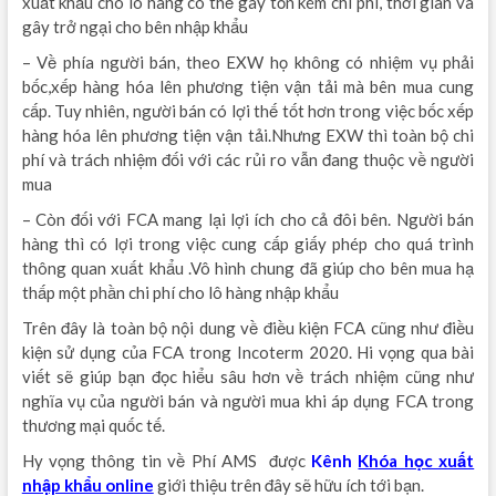
xuất khẩu cho lô hàng có thể gây tốn kém chi phí, thời gian và
gây trở ngại cho bên nhập khẩu
– Về phía người bán, theo EXW họ không có nhiệm vụ phải
bốc,xếp hàng hóa lên phương tiện vận tải mà bên mua cung
cấp. Tuy nhiên, người bán có lợi thế tốt hơn trong việc bốc xếp
hàng hóa lên phương tiện vận tải.Nhưng EXW thì toàn bộ chi
phí và trách nhiệm đối với các rủi ro vẫn đang thuộc về người
mua
– Còn đối với FCA mang lại lợi ích cho cả đôi bên. Người bán
hàng thì có lợi trong việc cung cấp giấy phép cho quá trình
thông quan xuất khẩu .Vô hình chung đã giúp cho bên mua hạ
thấp một phần chi phí cho lô hàng nhập khẩu
Trên đây là toàn bộ nội dung về điều kiện FCA cũng như điều
kiện sử dụng của FCA trong Incoterm 2020. Hi vọng qua bài
viết sẽ giúp bạn đọc hiểu sâu hơn về trách nhiệm cũng như
nghĩa vụ của người bán và người mua khi áp dụng FCA trong
thương mại quốc tế.
Hy vọng thông tin về Phí AMS được
Kênh
Khóa học xuất
nhập khẩu online
giới thiệu trên đây sẽ hữu ích tới bạn.