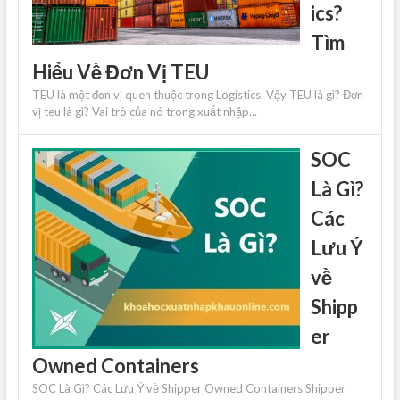
ics?
Tìm
Hiểu Về Đơn Vị TEU
TEU là một đơn vị quen thuộc trong Logistics. Vậy TEU là gì? Đơn
vị teu là gì? Vai trò của nó trong xuất nhập...
SOC
Là Gì?
Các
Lưu Ý
về
Shipp
er
Owned Containers
SOC Là Gì? Các Lưu Ý về Shipper Owned Containers Shipper