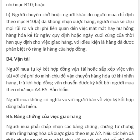
như mục B10; hoặc
b) Người chuyên chở hoặc người khác do người mua chỉ định
theo mục B10(a) đã không nhận được hàng, người mua sẽ chịu
mọi rủi ro và chi phí liên quan đến việc mất mát hay hư hỏng
hàng hóa kể từ ngày quy định hoặc ngày cuối cùng của thời
hạn quy định cho việc giao hàng, với điều kiện là hàng đã được
phân biệt rõ ràng là hàng của hợp đồng.
B4. Vận tải
Người mua tự ký kết hợp đồng vận tải hoặc sắp xếp việc vận
tải với chi phí do mình chịu để vận chuyển hàng hóa từ khi nhận
hàng, trừ khi hợp đồng vận chuyển được ký kết bởi người mua
theo như mục A4.B5. Bảo hiểm
Người mua không có nghĩa vụ với người bán về việc ký kết hợp
đồng bảo hiểm.
B6. Bằng chứng của việc giao hàng
Người mua phải chấp nhận các bằng chứng, chứng từ chứng
minh rằng hàng hóa đã được giao theo mục A2. Nếu các bên đã
thỏa thuận,người mua phải chịu rủi ro và chi phí để chỉ định