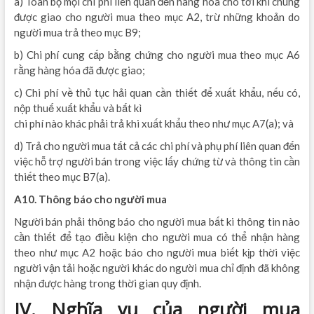
a) Toàn bộ mọi chi phí liên quan đến hàng hóa cho tới khi chúng
được giao cho người mua theo mục A2, trừ những khoản do
người mua trả theo mục B9;
b) Chi phí cung cấp bằng chứng cho người mua theo mục A6
rằng hàng hóa đã được giao;
c) Chi phí về thủ tục hải quan cần thiết để xuất khẩu, nếu có,
nộp thuế xuất khẩu và bất kì
chi phí nào khác phải trả khi xuất khẩu theo như mục A7(a); và
d) Trả cho người mua tất cả các chi phí và phụ phí liên quan đến
việc hỗ trợ người bán trong việc lấy chứng từ và thông tin cần
thiết theo mục B7(a).
A10. Thông báo cho người mua
Người bán phải thông báo cho người mua bất ki thông tin nào
cần thiết để tạo điều kiện cho người mua có thể nhận hàng
theo như mục A2 hoặc báo cho người mua biết kịp thời việc
người vận tải hoặc người khác do người mua chỉ định đã không
nhận được hàng trong thời gian quy định.
IV. Nghĩa vụ của người mua