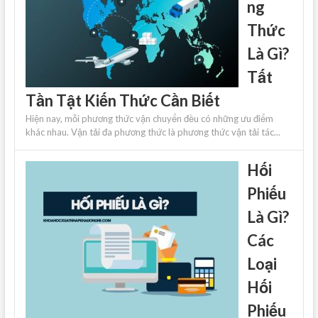
ng
Thức
Là Gì?
Tất
Tần Tật Kiến Thức Cần Biết
Hiện nay, mỗi phương thức vận chuyển đều có những ưu điểm
khác nhau. Vận tải đa phương thức là phương thức vận tải tác...
Hối
Phiếu
Là Gì?
Các
Loại
Hối
Phiếu