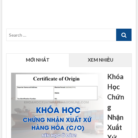
Search
…
MỚI NHẤT
XEM NHIỀU
Khóa
Học
Chứn
g
Nhận
Xuất
Xứ