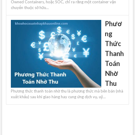
Owned Containers, hoặc SOC, chỉ ra rằng một container vận
chuyển thuộc sở hữu...
Phươ
ng
Thức
Thanh
Toán
Nhờ
Thu
Phương thức thanh toán nhờ thu là phương thức mà bên bán (nhà
xuất khẩu) sau khi giao hàng hay cung ứng dịch vụ, uỷ...