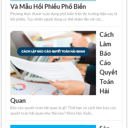
Và Mẫu Hối Phiếu Phổ Biến
Phương thức thanh toán đang phổ biến trên thị trường hiện nay là
hối phiếu. Tuy nhiên người dùng có thể nhầm lẫn với các...
Cách
Làm
Báo
Cáo
Quyết
Toán
Hải
Quan
Báo cáo quyết toán hải quan là gì? Thời hạn và cách làm báo cáo
quyết toán hải quan như thế nào? Khóa Học Xuất...