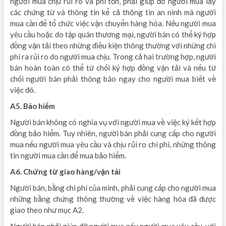
người mua chịu rủi ro và phí tổn, phải giúp đỡ người mua lấy
các chứng từ và thông tin kể cả thông tin an ninh mà người
mua cần để tổ chức việc vận chuyển hàng hóa. Nếu người mua
yêu cầu hoặc do tập quán thương mại, người bán có thể ký hợp
đồng vận tải theo những điều kiện thông thường với những chi
phí ra rủi ro do người mua chịu. Trong cả hai trường hợp, người
bán hoàn toàn có thể từ chối ký hợp đồng vận tải và nếu từ
chối người bán phải thông báo ngay cho người mua biết về
việc đó.
A5. Bảo hiểm
Người bán không có nghĩa vụ với người mua về việc ký kết hợp
đồng bảo hiểm. Tuy nhiên, người bán phải cung cấp cho người
mua nếu người mua yêu cầu và chịu rủi ro chi phí, những thông
tin người mua cần để mua bảo hiểm.
A6. Chứng từ giao hàng/vận tải
Người bán, bằng chi phí của mình, phải cung cấp cho người mua
những bằng chứng thông thường về việc hàng hóa đã được
giao theo như mục A2.
Người bán phải giúp đỡ người mua nếu người mua yêu cầu, với