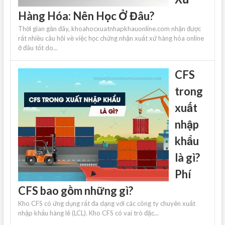
Hàng Hóa: Nên Học Ở Đâu?
Thời gian gần đây, khoahocxuatnhapkhauonline.com nhận được
rất nhiều câu hỏi về việc học chứng nhận xuất xứ hàng hóa online
ở đâu tốt do...
CFS
trong
xuất
nhập
khẩu
là gì?
Phí
CFS bao gồm những gì?
Kho CFS có ứng dụng rất đa dạng với các công ty chuyên xuất
nhập khẩu hàng lẻ (LCL). Kho CFS có vai trò đặc...