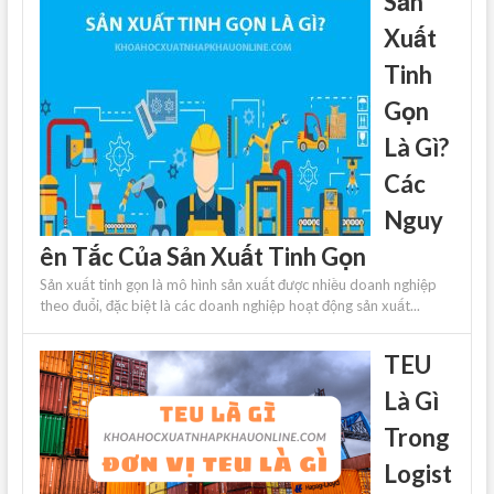
Sản
Xuất
Tinh
Gọn
Là Gì?
Các
Nguy
ên Tắc Của Sản Xuất Tinh Gọn
Sản xuất tinh gọn là mô hình sản xuất được nhiều doanh nghiệp
theo đuổi, đặc biệt là các doanh nghiệp hoạt động sản xuất...
TEU
Là Gì
Trong
Logist