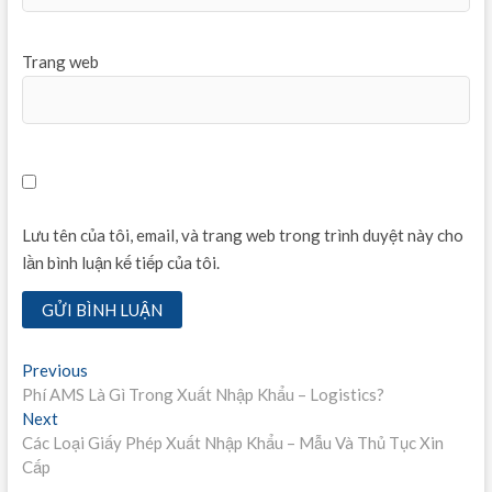
Trang web
Lưu tên của tôi, email, và trang web trong trình duyệt này cho
lần bình luận kế tiếp của tôi.
Điều
Previous
Previous
post:
Phí AMS Là Gì Trong Xuất Nhập Khẩu – Logistics?
hướng
Next
Next
bài
post:
Các Loại Giấy Phép Xuất Nhập Khẩu – Mẫu Và Thủ Tục Xin
Cấp
viết